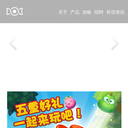
关于
产品
攻略
招聘
有偿资讯
音跃球球，魔性洗脑音乐游戏
《音跃球球》是一款魔性洗脑的音乐游戏。正版
音乐授权，全部免费畅玩；画风清新场景梦幻，
更有PVP匹配赛等挑战模式，和千万音乐达人争
歌王。单指点触一秒上手，快随古灵精怪的球球
们一同踏上音“跃”之旅！
1
2
3